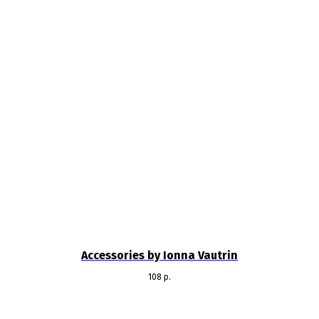
Accessories by Ionna Vautrin
108
р.