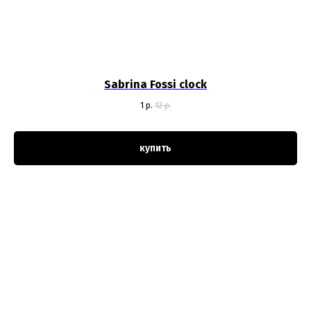
Sabrina Fossi clock
1
р.
12
р.
купить