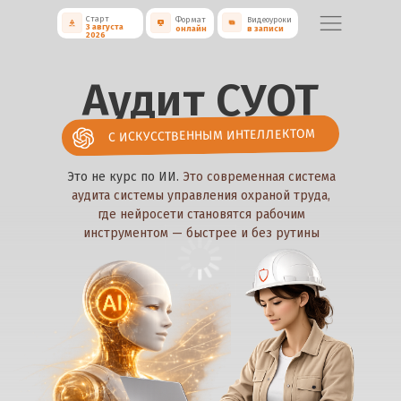
Старт
Формат
Видеоуроки
3 августа
онлайн
в записи
2026
Аудит СУОТ
С ИСКУССТВЕННЫМ ИНТЕЛЛЕКТОМ
Это не курс по ИИ.
Это современная система
аудита системы управления охраной труда,
где нейросети становятся рабочим
инструментом — быстрее и без рутины