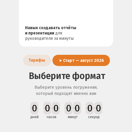
Навык создавать отчёты
и презентации
для
руководителя за минуты
Тарифы
Старт — август 2026
Выберите формат
Выберите уровень погружения,
который подходит именно вам
0
0
0
0
0
0
0
0
0
0
0
0
0
0
дней
часов
минут
секунд